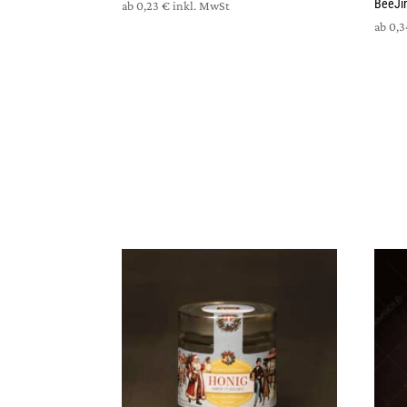
BeeJin
ab
0,23
€
inkl. MwSt
ab
0,