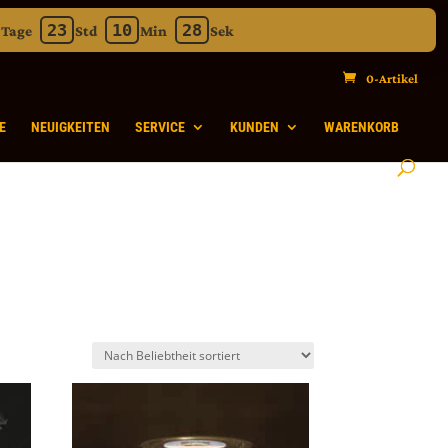
23
10
28
Tage
Std
Min
Sek
inuten 28 Sekunden
0-Artikel
E
NEUIGKEITEN
SERVICE
KUNDEN
WARENKORB