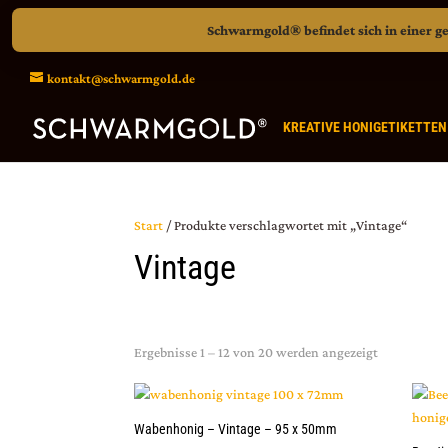
Schwarmgold® befindet sich in einer ge
kontakt@schwarmgold.de
KREATIVE HONIGETIKETTEN
Start
/ Produkte verschlagwortet mit „Vintage“
Vintage
Nach Beliebt
Ergebnisse 1 – 12 von 20 werden angezeigt
Wabenhonig – Vintage – 95 x 50mm