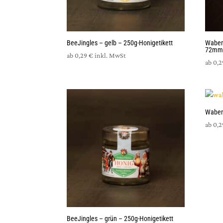
BeeJingles – gelb – 250g-Honigetikett
Waben
72m
ab
0,29
€
inkl. MwSt
ab
0,
Waben
ab
0,
BeeJingles – grün – 250g-Honigetikett