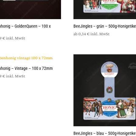
honig – GoldenQueen – 100 x
BeeJingles – grün – 500g-Honigetike
m
ab
0,34
€
inkl. MwSt
29
€
inkl. MwSt
honig – Vintage – 100 x 72mm
29
€
inkl. MwSt
BeeJingles – blau – 500g-Honigetike