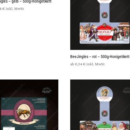
gles – gelb – 500g-Honigetikett
34
€
inkl. MwSt
BeeJingles – rot – 500g-Honigetikett
ab
0,34
€
inkl. MwSt