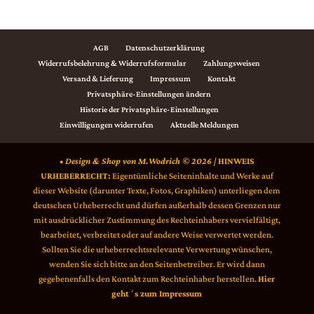
AGB
Datenschutzerklärung
Widerrufsbelehrung & Widerrufsformular
Zahlungsweisen
Versand & Lieferung
Impressum
Kontakt
Privatsphäre-Einstellungen ändern
Historie der Privatsphäre-Einstellungen
Einwilligungen widerrufen
Aktuelle Meldungen
• Design & Shop von M.Wodrich © 2026 |
HINWEIS
URHEBERRECHT:
Eigentümliche Seiteninhalte und Werke auf
dieser Website (darunter Texte, Fotos, Graphiken) unterliegen dem
deutschen Urheberrecht und dürfen außerhalb dessen Grenzen nur
mit ausdrücklicher Zustimmung des Rechteinhabers vervielfältigt,
bearbeitet, verbreitet oder auf andere Weise verwertet werden.
Sollten Sie die urheberrechtsrelevante Verwertung wünschen,
wenden Sie sich bitte an den Seitenbetreiber. Er wird dann
gegebenenfalls den Kontakt zum Rechteinhaber herstellen.
Hier
geht´s zum Impressum