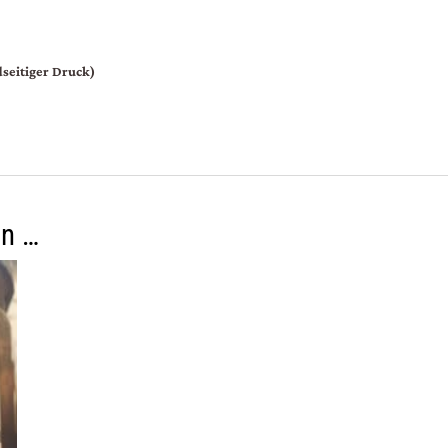
dseitiger Druck)
en …