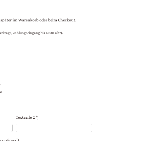
 später im Warenkorb oder beim Checkout.
erktags, Zahlungseingang bis 12:00 Uhr).
t
z
Textzeile 2
*
- optional)