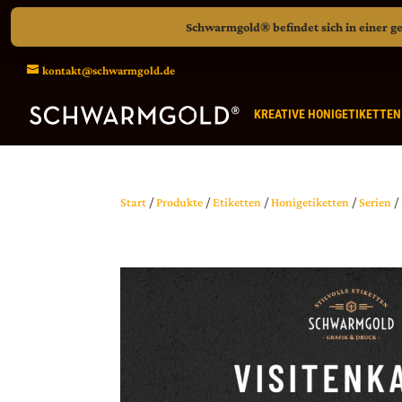
Schwarmgold® befindet sich in einer ge
kontakt@schwarmgold.de
KREATIVE HONIGETIKETTEN
Start
/
Produkte
/
Etiketten
/
Honigetiketten
/
Serien
/