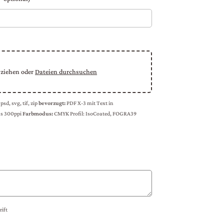
 ziehen oder
Dateien durchsuchen
 psd, svg, tif, zip
bevorzugt:
PDF X-3 mit Text in
s 300ppi
Farbmodus:
CMYK
Profil: IsoCoated, FOGRA39
ift