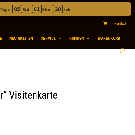
05
01
19
Tage
Std
Min
Sek
uten 19 Sekunden
0-Artikel
E
NEUIGKEITEN
SERVICE
KUNDEN
WARENKORB
“ Visitenkarte