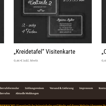
„Kreidetafel“ Visitenkarte
„
0,46 €
inkl. MwSt
0,4
derrufsformular
Zahlungsweisen
Versand & Lieferung
Impressum
Konta
derrufen
Aktuelle Meldungen
EBERRECHT:
Eigentümliche Seiteninhalte und Werke auf dieser Website (darunter Te