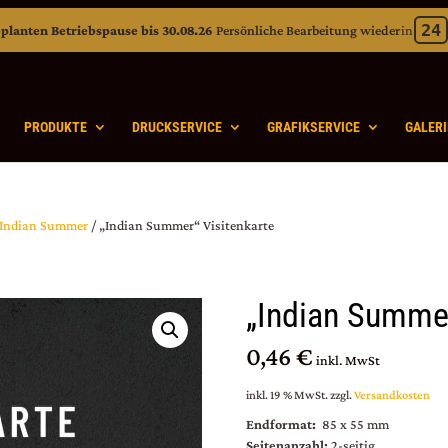
24
planten Betriebspause bis 30.08.26
Persönliche Bearbeitung wieder
in
Verbleibend: 24 Tage 5 Stunden 1 Min
PRODUKTE
DRUCKSERVICE
GRAFIKSERVICE
GALERI
Indian Summer
/ „Indian Summer“ Visitenkarte
„Indian Summer
0,46 €
inkl. MwSt
inkl. 19 % MwSt.
zzgl.
Versandkosten
Endformat:
85 x 55 mm
Seitenanzahl:
2-seitig