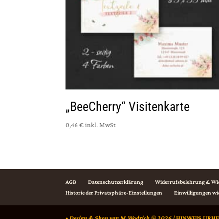
„BeeCherry“ Visitenkarte
0,46 €
inkl. MwSt
AGB
Datenschutzerklärung
Widerrufsbelehrung & Wi
Historie der Privatsphäre-Einstellungen
Einwilligungen wi
• Design & Shop von M.Wodrich © 2026 |
HINWEIS URH