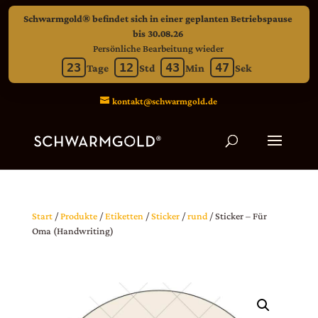
Schwarmgold® befindet sich in einer geplanten Betriebspause
bis 30.08.26
Persönliche Bearbeitung wieder
Verbleibend: 23 Tage 12 Stunden 43 M
23
12
43
46
Tage
Std
Min
Sek
kontakt@schwarmgold.de
Start
/
Produkte
/
Etiketten
/
Sticker
/
rund
/ Sticker – Für
Oma (Handwriting)