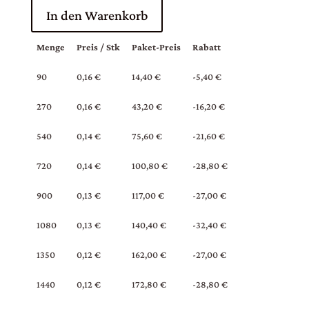
Sticker - Für Oma (Handwriting) Menge
In den Warenkorb
Menge
Preis / Stk
Paket-Preis
Rabatt
90
0,16 €
14,40 €
-5,40 €
270
0,16 €
43,20 €
-16,20 €
540
0,14 €
75,60 €
-21,60 €
720
0,14 €
100,80 €
-28,80 €
900
0,13 €
117,00 €
-27,00 €
1080
0,13 €
140,40 €
-32,40 €
1350
0,12 €
162,00 €
-27,00 €
1440
0,12 €
172,80 €
-28,80 €